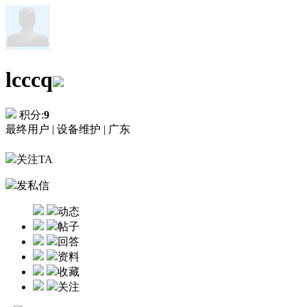
lcccq
积分:
9
最终用户 |
设备维护 |
广东
关注TA
发私信
动态
帖子
回答
资料
收藏
关注