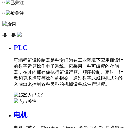
0
已关注
0
被关注
热词
换一换
PLC
可编程逻辑控制器是种专门为在工业环境下应用而设计
的数字运算操作电子系统。它采用一种可编程的存储
器，在其内部存储执行逻辑运算、顺序控制、定时、计
数和算术运算等操作的指令，通过数字式或模拟式的输
入输出来控制各种类型的机械设备或生产过程。
2629
人已关注
点击关注
电机
电机（英文：Electric machinery，俗称 马达”）是指依据