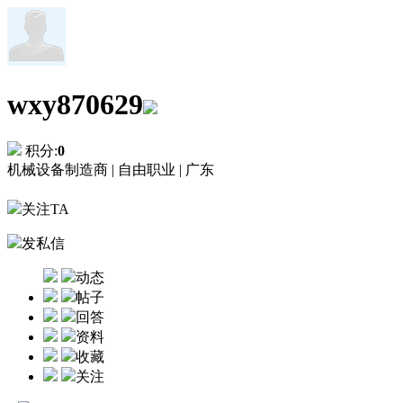
wxy870629
积分:
0
机械设备制造商 |
自由职业 |
广东
关注TA
发私信
动态
帖子
回答
资料
收藏
关注