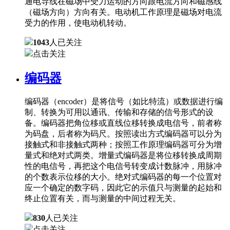
通电导线在磁场中受力运动的方向跟电流方向和磁感线
（磁场方向）方向有关。电动机工作原理是磁场对电流
受力的作用，使电动机转动。
1043
人已关注
点击关注
编码器
编码器（encoder）是将信号（如比特流）或数据进行编
制、转换为可用以通讯、传输和存储的信号形式的设
备。编码器把角位移或直线位移转换成电信号，前者称
为码盘，后者称为码尺。按照读出方式编码器可以分为
接触式和非接触式两种；按照工作原理编码器可分为增
量式和绝对式两类。增量式编码器是将位移转换成周期
性的电信号，再把这个电信号转变成计数脉冲，用脉冲
的个数表示位移的大小。绝对式编码器的每一个位置对
应一个确定的数字码，因此它的示值只与测量的起始和
终止位置有关，而与测量的中间过程无关。
830
人已关注
点击关注