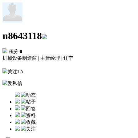
n8643118
积分:
0
机械设备制造商 |
主管经理 |
辽宁
关注TA
发私信
动态
帖子
回答
资料
收藏
关注