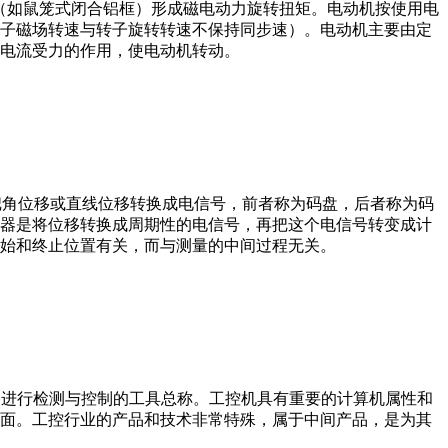
子（如鼠笼式闭合铝框）形成磁电动力旋转扭矩。电动机按使用电
子磁场转速与转子旋转转速不保持同步速）。电动机主要由定
电流受力的作用，使电动机转动。
器把角位移或直线位移转换成电信号，前者称为码盘，后者称为码
器是将位移转换成周期性的电信号，再把这个电信号转变成计
始和终止位置有关，而与测量的中间过程无关。
设备、工艺装备进行检测与控制的工具总称。工控机具有重要的计算机属性和
界面。工控行业的产品和技术非常特殊，属于中间产品，是为其