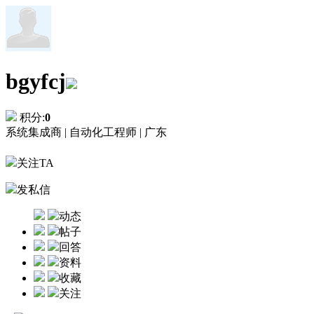
bgyfcj
积分:
0
系统集成商 |
自动化工程师 |
广东
关注TA
发私信
动态
帖子
回答
资料
收藏
关注