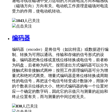
通电导线在磁场中受力运动的方向跟电流方向和磁感线
（磁场方向）方向有关。电动机工作原理是磁场对电流
受力的作用，使电动机转动。
1043
人已关注
点击关注
编码器
编码器（encoder）是将信号（如比特流）或数据进行编
制、转换为可用以通讯、传输和存储的信号形式的设
备。编码器把角位移或直线位移转换成电信号，前者称
为码盘，后者称为码尺。按照读出方式编码器可以分为
接触式和非接触式两种；按照工作原理编码器可分为增
量式和绝对式两类。增量式编码器是将位移转换成周期
性的电信号，再把这个电信号转变成计数脉冲，用脉冲
的个数表示位移的大小。绝对式编码器的每一个位置对
应一个确定的数字码，因此它的示值只与测量的起始和
终止位置有关，而与测量的中间过程无关。
830
人已关注
点击关注