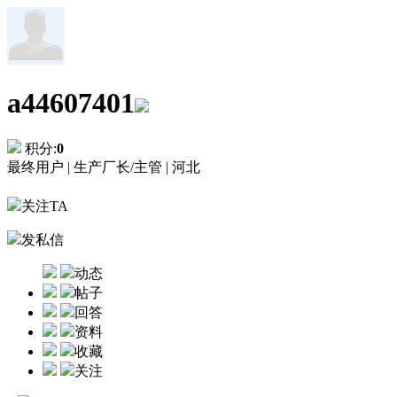
a44607401
积分:
0
最终用户 |
生产厂长/主管 |
河北
关注TA
发私信
动态
帖子
回答
资料
收藏
关注