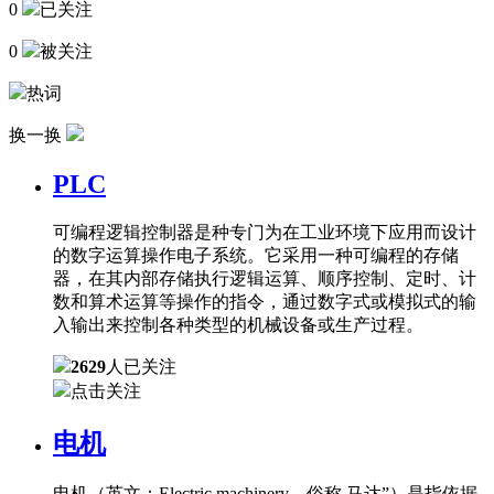
0
已关注
0
被关注
热词
换一换
PLC
可编程逻辑控制器是种专门为在工业环境下应用而设计
的数字运算操作电子系统。它采用一种可编程的存储
器，在其内部存储执行逻辑运算、顺序控制、定时、计
数和算术运算等操作的指令，通过数字式或模拟式的输
入输出来控制各种类型的机械设备或生产过程。
2629
人已关注
点击关注
电机
电机（英文：Electric machinery，俗称 马达”）是指依据