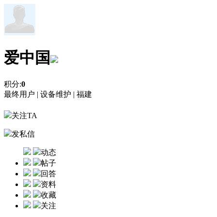
爱中国
积分:
0
最终用户 |
设备维护 |
福建
关注TA
发私信
动态
帖子
回答
资料
收藏
关注