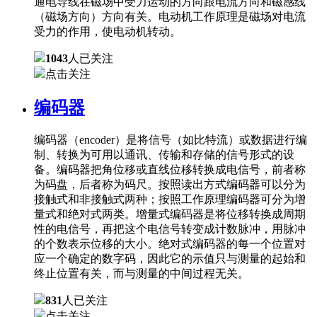
通电导线在磁场中受力运动的方向跟电流方向和磁感线
（磁场方向）方向有关。电动机工作原理是磁场对电流
受力的作用，使电动机转动。
1043
人已关注
点击关注
编码器
编码器（encoder）是将信号（如比特流）或数据进行编
制、转换为可用以通讯、传输和存储的信号形式的设
备。编码器把角位移或直线位移转换成电信号，前者称
为码盘，后者称为码尺。按照读出方式编码器可以分为
接触式和非接触式两种；按照工作原理编码器可分为增
量式和绝对式两类。增量式编码器是将位移转换成周期
性的电信号，再把这个电信号转变成计数脉冲，用脉冲
的个数表示位移的大小。绝对式编码器的每一个位置对
应一个确定的数字码，因此它的示值只与测量的起始和
终止位置有关，而与测量的中间过程无关。
831
人已关注
点击关注