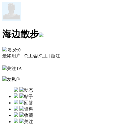
海边散步
积分:
0
最终用户 |
总工/副总工 |
浙江
关注TA
发私信
动态
帖子
回答
资料
收藏
关注