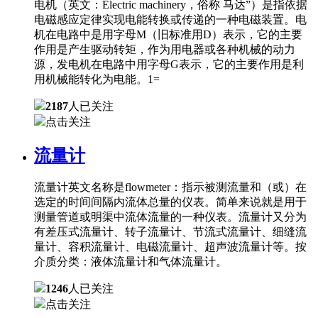
电机（英文：Electric machinery，俗称 马达”）是指依据
电磁感应定律实现电能转换或传递的一种电磁装置。电
机在电路中是用字母M（旧标准用D）表示，它的主要
作用是产生驱动转矩，作为用电器或各种机械的动力
源，发电机在电路中用字母G表示，它的主要作用是利
用机械能转化为电能。1=
2187
人已关注
点击关注
流量计
流量计英文名称是flowmeter：指示被测流量和（或）在
选定的时间间隔内流体总量的仪表。简单来说就是用于
测量管道或明渠中流体流量的一种仪表。流量计又分为
有差压式流量计、转子流量计、节流式流量计、细缝流
量计、容积流量计、电磁流量计、超声波流量计等。按
介质分类：液体流量计和气体流量计。
1246
人已关注
点击关注