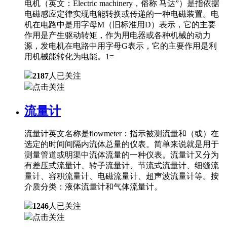
电机（英文：Electric machinery，俗称 马达”）是指依据
电磁感应定律实现电能转换或传递的一种电磁装置。电
机在电路中是用字母M（旧标准用D）表示，它的主要
作用是产生驱动转矩，作为用电器或各种机械的动力
源，发电机在电路中用字母G表示，它的主要作用是利
用机械能转化为电能。1=
2187
人已关注
点击关注
流量计
流量计英文名称是flowmeter：指示被测流量和（或）在
选定的时间间隔内流体总量的仪表。简单来说就是用于
测量管道或明渠中流体流量的一种仪表。流量计又分为
有差压式流量计、转子流量计、节流式流量计、细缝流
量计、容积流量计、电磁流量计、超声波流量计等。按
介质分类：液体流量计和气体流量计。
1246
人已关注
点击关注