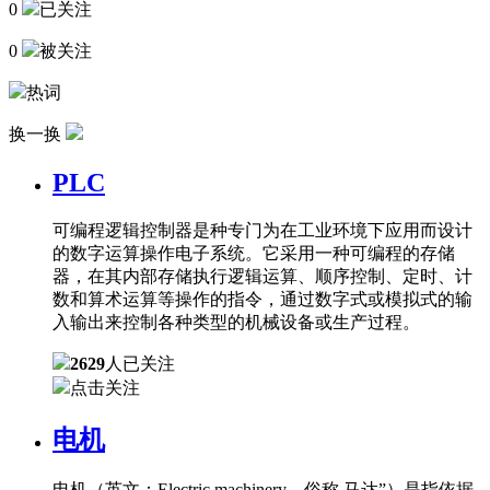
0
已关注
0
被关注
热词
换一换
PLC
可编程逻辑控制器是种专门为在工业环境下应用而设计
的数字运算操作电子系统。它采用一种可编程的存储
器，在其内部存储执行逻辑运算、顺序控制、定时、计
数和算术运算等操作的指令，通过数字式或模拟式的输
入输出来控制各种类型的机械设备或生产过程。
2629
人已关注
点击关注
电机
电机（英文：Electric machinery，俗称 马达”）是指依据