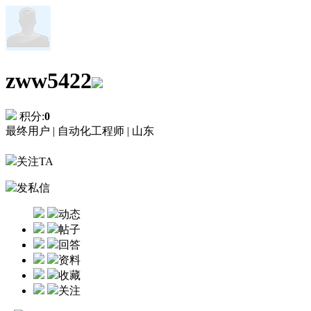
zww5422
积分:
0
最终用户 |
自动化工程师 |
山东
关注TA
发私信
动态
帖子
回答
资料
收藏
关注