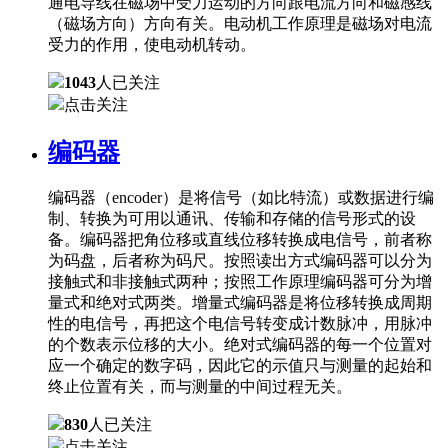
通电导线在磁场中受力运动的方向跟电流方向和磁感线
（磁场方向）方向有关。电动机工作原理是磁场对电流
受力的作用，使电动机转动。
1043
人已关注
点击关注
编码器
编码器（encoder）是将信号（如比特流）或数据进行编
制、转换为可用以通讯、传输和存储的信号形式的设
备。编码器把角位移或直线位移转换成电信号，前者称
为码盘，后者称为码尺。按照读出方式编码器可以分为
接触式和非接触式两种；按照工作原理编码器可分为增
量式和绝对式两类。增量式编码器是将位移转换成周期
性的电信号，再把这个电信号转变成计数脉冲，用脉冲
的个数表示位移的大小。绝对式编码器的每一个位置对
应一个确定的数字码，因此它的示值只与测量的起始和
终止位置有关，而与测量的中间过程无关。
830
人已关注
点击关注