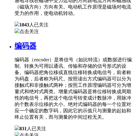
通电导线在磁场中受力运动的方向跟电流方向和磁感线
（磁场方向）方向有关。电动机工作原理是磁场对电流
受力的作用，使电动机转动。
1043
人已关注
点击关注
编码器
编码器（encoder）是将信号（如比特流）或数据进行编
制、转换为可用以通讯、传输和存储的信号形式的设
备。编码器把角位移或直线位移转换成电信号，前者称
为码盘，后者称为码尺。按照读出方式编码器可以分为
接触式和非接触式两种；按照工作原理编码器可分为增
量式和绝对式两类。增量式编码器是将位移转换成周期
性的电信号，再把这个电信号转变成计数脉冲，用脉冲
的个数表示位移的大小。绝对式编码器的每一个位置对
应一个确定的数字码，因此它的示值只与测量的起始和
终止位置有关，而与测量的中间过程无关。
831
人已关注
点击关注