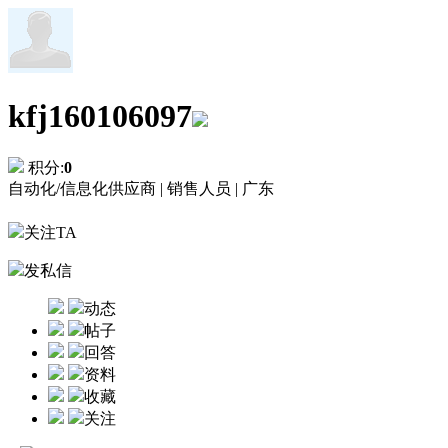
kfj160106097
积分:
0
自动化/信息化供应商 |
销售人员 |
广东
关注TA
发私信
动态
帖子
回答
资料
收藏
关注