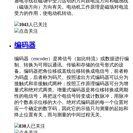
通电导线在磁场中受力运动的方向跟电流方向和磁感线
（磁场方向）方向有关。电动机工作原理是磁场对电流
受力的作用，使电动机转动。
1043
人已关注
点击关注
编码器
编码器（encoder）是将信号（如比特流）或数据进行编
制、转换为可用以通讯、传输和存储的信号形式的设
备。编码器把角位移或直线位移转换成电信号，前者称
为码盘，后者称为码尺。按照读出方式编码器可以分为
接触式和非接触式两种；按照工作原理编码器可分为增
量式和绝对式两类。增量式编码器是将位移转换成周期
性的电信号，再把这个电信号转变成计数脉冲，用脉冲
的个数表示位移的大小。绝对式编码器的每一个位置对
应一个确定的数字码，因此它的示值只与测量的起始和
终止位置有关，而与测量的中间过程无关。
830
人已关注
点击关注