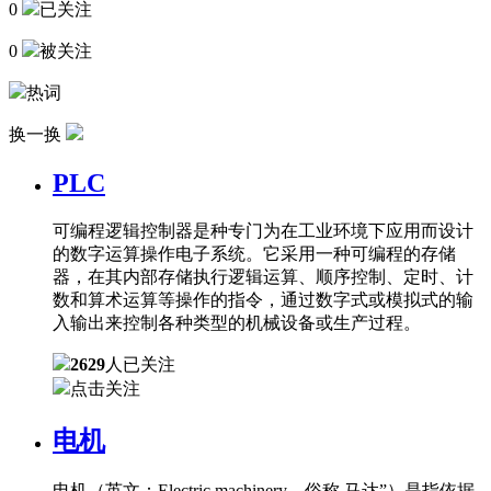
0
已关注
0
被关注
热词
换一换
PLC
可编程逻辑控制器是种专门为在工业环境下应用而设计
的数字运算操作电子系统。它采用一种可编程的存储
器，在其内部存储执行逻辑运算、顺序控制、定时、计
数和算术运算等操作的指令，通过数字式或模拟式的输
入输出来控制各种类型的机械设备或生产过程。
2629
人已关注
点击关注
电机
电机（英文：Electric machinery，俗称 马达”）是指依据