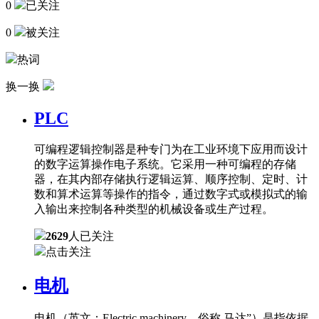
0
已关注
0
被关注
热词
换一换
PLC
可编程逻辑控制器是种专门为在工业环境下应用而设计
的数字运算操作电子系统。它采用一种可编程的存储
器，在其内部存储执行逻辑运算、顺序控制、定时、计
数和算术运算等操作的指令，通过数字式或模拟式的输
入输出来控制各种类型的机械设备或生产过程。
2629
人已关注
点击关注
电机
电机（英文：Electric machinery，俗称 马达”）是指依据