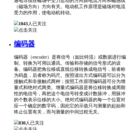
通电导线在磁场中受力运动的方向跟电流方向和磁感线
（磁场方向）方向有关。电动机工作原理是磁场对电流
受力的作用，使电动机转动。
1043
人已关注
点击关注
编码器
编码器（encoder）是将信号（如比特流）或数据进行编
制、转换为可用以通讯、传输和存储的信号形式的设
备。编码器把角位移或直线位移转换成电信号，前者称
为码盘，后者称为码尺。按照读出方式编码器可以分为
接触式和非接触式两种；按照工作原理编码器可分为增
量式和绝对式两类。增量式编码器是将位移转换成周期
性的电信号，再把这个电信号转变成计数脉冲，用脉冲
的个数表示位移的大小。绝对式编码器的每一个位置对
应一个确定的数字码，因此它的示值只与测量的起始和
终止位置有关，而与测量的中间过程无关。
830
人已关注
点击关注