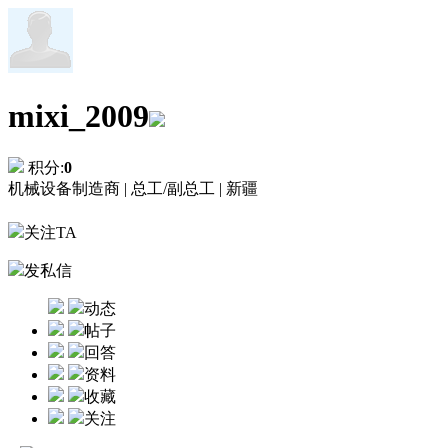
mixi_2009
积分:
0
机械设备制造商 |
总工/副总工 |
新疆
关注TA
发私信
动态
帖子
回答
资料
收藏
关注