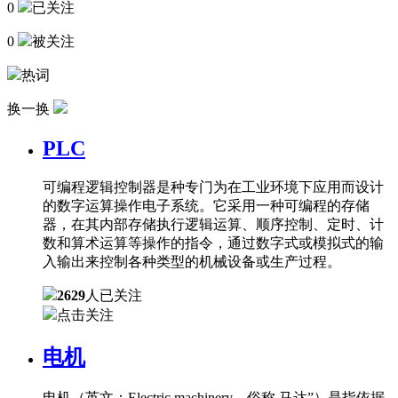
0
已关注
0
被关注
热词
换一换
PLC
可编程逻辑控制器是种专门为在工业环境下应用而设计
的数字运算操作电子系统。它采用一种可编程的存储
器，在其内部存储执行逻辑运算、顺序控制、定时、计
数和算术运算等操作的指令，通过数字式或模拟式的输
入输出来控制各种类型的机械设备或生产过程。
2629
人已关注
点击关注
电机
电机（英文：Electric machinery，俗称 马达”）是指依据