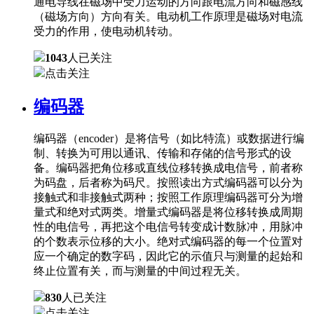
通电导线在磁场中受力运动的方向跟电流方向和磁感线
（磁场方向）方向有关。电动机工作原理是磁场对电流
受力的作用，使电动机转动。
1043
人已关注
点击关注
编码器
编码器（encoder）是将信号（如比特流）或数据进行编
制、转换为可用以通讯、传输和存储的信号形式的设
备。编码器把角位移或直线位移转换成电信号，前者称
为码盘，后者称为码尺。按照读出方式编码器可以分为
接触式和非接触式两种；按照工作原理编码器可分为增
量式和绝对式两类。增量式编码器是将位移转换成周期
性的电信号，再把这个电信号转变成计数脉冲，用脉冲
的个数表示位移的大小。绝对式编码器的每一个位置对
应一个确定的数字码，因此它的示值只与测量的起始和
终止位置有关，而与测量的中间过程无关。
830
人已关注
点击关注