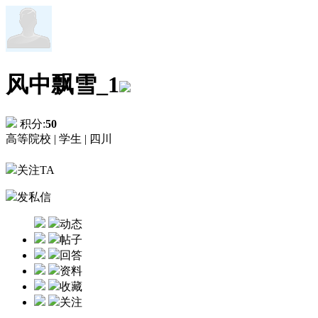
风中飘雪_1
积分:
50
高等院校 |
学生 |
四川
关注TA
发私信
动态
帖子
回答
资料
收藏
关注