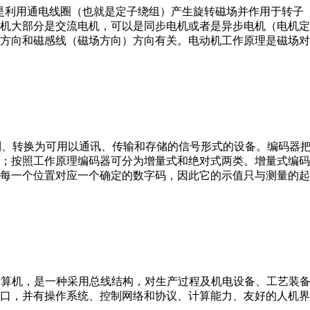
。它是利用通电线圈（也就是定子绕组）产生旋转磁场并作用于转
机大部分是交流电机，可以是同步电机或者是异步电机（电机定
方向和磁感线（磁场方向）方向有关。电动机工作原理是磁场对
行编制、转换为可用以通讯、传输和存储的信号形式的设备。编码
；按照工作原理编码器可分为增量式和绝对式两类。增量式编码
每一个位置对应一个确定的数字码，因此它的示值只与测量的起
er，IPC）即工业控制计算机，是一种采用总线结构，对生产过程及机电
接口，并有操作系统、控制网络和协议、计算能力、友好的人机