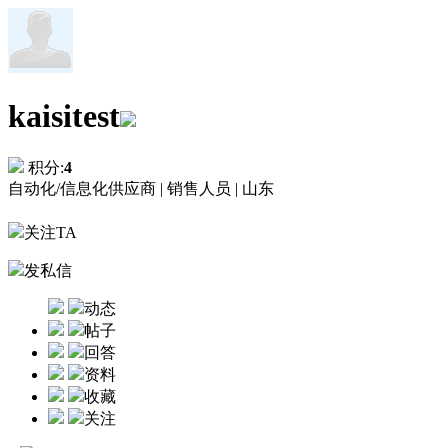
kaisitest
积分:
4
自动化/信息化供应商 |
销售人员 |
山东
关注TA
发私信
动态
帖子
回答
资料
收藏
关注