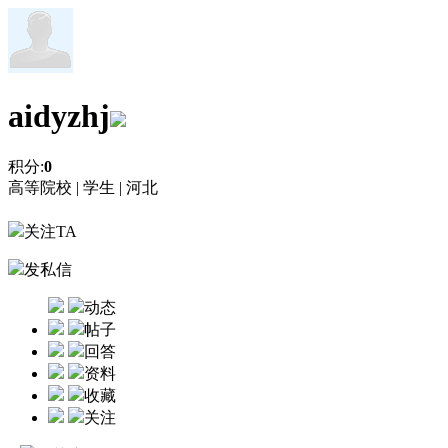
aidyzhj
积分:
0
高等院校 |
学生 |
河北
关注TA
发私信
动态
帖子
回答
资料
收藏
关注