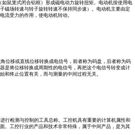
子（如鼠笼式闭合铝框）形成磁电动力旋转扭矩。电动机按使用电
子磁场转速与转子旋转转速不保持同步速）。电动机主要由定
电流受力的作用，使电动机转动。
器把角位移或直线位移转换成电信号，前者称为码盘，后者称为码
器是将位移转换成周期性的电信号，再把这个电信号转变成计
始和终止位置有关，而与测量的中间过程无关。
设备、工艺装备进行检测与控制的工具总称。工控机具有重要的计算机属性和
界面。工控行业的产品和技术非常特殊，属于中间产品，是为其