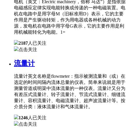
电机（英文：Electric machinery，俗称 马达”）是指依据
电磁感应定律实现电能转换或传递的一种电磁装置。电
机在电路中是用字母M（旧标准用D）表示，它的主要
作用是产生驱动转矩，作为用电器或各种机械的动力
源，发电机在电路中用字母G表示，它的主要作用是利
用机械能转化为电能。1=
2187
人已关注
点击关注
流量计
流量计英文名称是flowmeter：指示被测流量和（或）在
选定的时间间隔内流体总量的仪表。简单来说就是用于
测量管道或明渠中流体流量的一种仪表。流量计又分为
有差压式流量计、转子流量计、节流式流量计、细缝流
量计、容积流量计、电磁流量计、超声波流量计等。按
介质分类：液体流量计和气体流量计。
1246
人已关注
点击关注