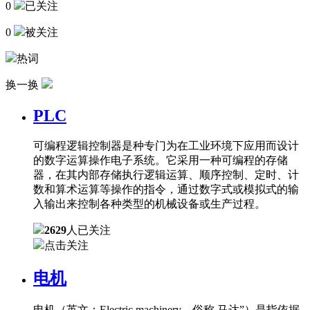
0
已关注
0
被关注
热词
换一换
PLC
可编程逻辑控制器是种专门为在工业环境下应用而设计
的数字运算操作电子系统。它采用一种可编程的存储
器，在其内部存储执行逻辑运算、顺序控制、定时、计
数和算术运算等操作的指令，通过数字式或模拟式的输
入输出来控制各种类型的机械设备或生产过程。
2629
人已关注
点击关注
电机
电机（英文：Electric machinery，俗称 马达”）是指依据