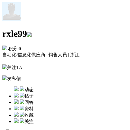
rxle99
积分:
0
自动化/信息化供应商 |
销售人员 |
浙江
关注TA
发私信
动态
帖子
回答
资料
收藏
关注