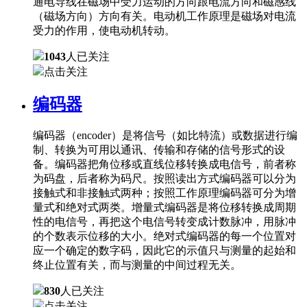
通电导线在磁场中受力运动的方向跟电流方向和磁感线
（磁场方向）方向有关。电动机工作原理是磁场对电流
受力的作用，使电动机转动。
1043
人已关注
点击关注
编码器
编码器（encoder）是将信号（如比特流）或数据进行编
制、转换为可用以通讯、传输和存储的信号形式的设
备。编码器把角位移或直线位移转换成电信号，前者称
为码盘，后者称为码尺。按照读出方式编码器可以分为
接触式和非接触式两种；按照工作原理编码器可分为增
量式和绝对式两类。增量式编码器是将位移转换成周期
性的电信号，再把这个电信号转变成计数脉冲，用脉冲
的个数表示位移的大小。绝对式编码器的每一个位置对
应一个确定的数字码，因此它的示值只与测量的起始和
终止位置有关，而与测量的中间过程无关。
830
人已关注
点击关注