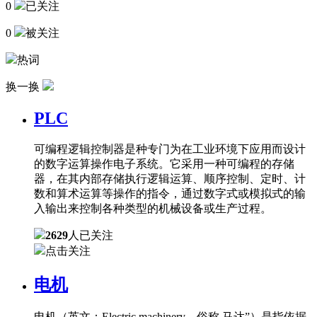
0
已关注
0
被关注
热词
换一换
PLC
可编程逻辑控制器是种专门为在工业环境下应用而设计
的数字运算操作电子系统。它采用一种可编程的存储
器，在其内部存储执行逻辑运算、顺序控制、定时、计
数和算术运算等操作的指令，通过数字式或模拟式的输
入输出来控制各种类型的机械设备或生产过程。
2629
人已关注
点击关注
电机
电机（英文：Electric machinery，俗称 马达”）是指依据