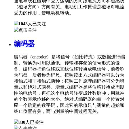
通电导线在磁场中受力运动的方向跟电流方向和磁感线
（磁场方向）方向有关。电动机工作原理是磁场对电流
受力的作用，使电动机转动。
1043
人已关注
点击关注
编码器
编码器（encoder）是将信号（如比特流）或数据进行编
制、转换为可用以通讯、传输和存储的信号形式的设
备。编码器把角位移或直线位移转换成电信号，前者称
为码盘，后者称为码尺。按照读出方式编码器可以分为
接触式和非接触式两种；按照工作原理编码器可分为增
量式和绝对式两类。增量式编码器是将位移转换成周期
性的电信号，再把这个电信号转变成计数脉冲，用脉冲
的个数表示位移的大小。绝对式编码器的每一个位置对
应一个确定的数字码，因此它的示值只与测量的起始和
终止位置有关，而与测量的中间过程无关。
830
人已关注
点击关注