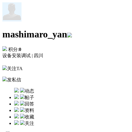
mashimaro_yan
积分:
0
设备安装调试 |
四川
关注TA
发私信
动态
帖子
回答
资料
收藏
关注