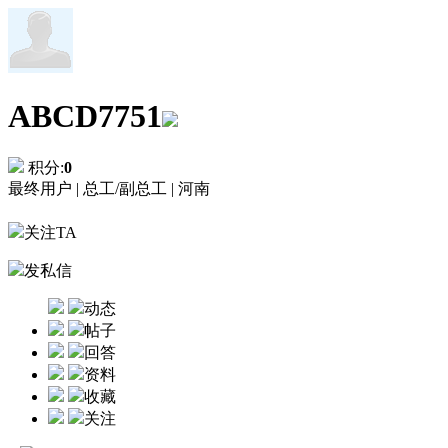
ABCD7751
积分:
0
最终用户 |
总工/副总工 |
河南
关注TA
发私信
动态
帖子
回答
资料
收藏
关注