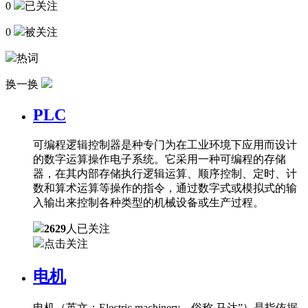
0
已关注
0
被关注
热词
换一换
PLC
可编程逻辑控制器是种专门为在工业环境下应用而设计
的数字运算操作电子系统。它采用一种可编程的存储
器，在其内部存储执行逻辑运算、顺序控制、定时、计
数和算术运算等操作的指令，通过数字式或模拟式的输
入输出来控制各种类型的机械设备或生产过程。
2629
人已关注
点击关注
电机
电机（英文：Electric machinery，俗称 马达”）是指依据