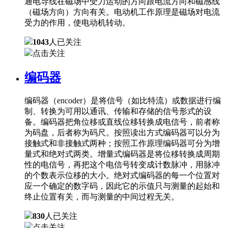
通电导线在磁场中受力运动的方向跟电流方向和磁感线
（磁场方向）方向有关。电动机工作原理是磁场对电流
受力的作用，使电动机转动。
1043
人已关注
点击关注
编码器
编码器（encoder）是将信号（如比特流）或数据进行编
制、转换为可用以通讯、传输和存储的信号形式的设
备。编码器把角位移或直线位移转换成电信号，前者称
为码盘，后者称为码尺。按照读出方式编码器可以分为
接触式和非接触式两种；按照工作原理编码器可分为增
量式和绝对式两类。增量式编码器是将位移转换成周期
性的电信号，再把这个电信号转变成计数脉冲，用脉冲
的个数表示位移的大小。绝对式编码器的每一个位置对
应一个确定的数字码，因此它的示值只与测量的起始和
终止位置有关，而与测量的中间过程无关。
830
人已关注
点击关注