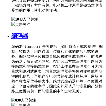
通电导线在磁场中受力运动的方向跟电流方向和磁感线
（磁场方向）方向有关。电动机工作原理是磁场对电流
受力的作用，使电动机转动。
1043
人已关注
点击关注
编码器
编码器（encoder）是将信号（如比特流）或数据进行编
制、转换为可用以通讯、传输和存储的信号形式的设
备。编码器把角位移或直线位移转换成电信号，前者称
为码盘，后者称为码尺。按照读出方式编码器可以分为
接触式和非接触式两种；按照工作原理编码器可分为增
量式和绝对式两类。增量式编码器是将位移转换成周期
性的电信号，再把这个电信号转变成计数脉冲，用脉冲
的个数表示位移的大小。绝对式编码器的每一个位置对
应一个确定的数字码，因此它的示值只与测量的起始和
终止位置有关，而与测量的中间过程无关。
830
人已关注
点击关注