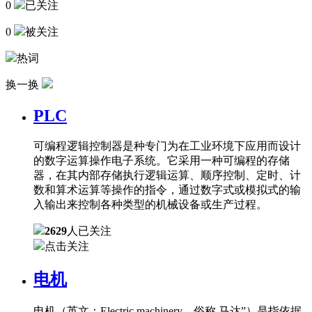
0
已关注
0
被关注
热词
换一换
PLC
可编程逻辑控制器是种专门为在工业环境下应用而设计
的数字运算操作电子系统。它采用一种可编程的存储
器，在其内部存储执行逻辑运算、顺序控制、定时、计
数和算术运算等操作的指令，通过数字式或模拟式的输
入输出来控制各种类型的机械设备或生产过程。
2629
人已关注
点击关注
电机
电机（英文：Electric machinery，俗称 马达”）是指依据