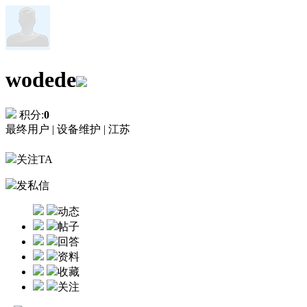
wodede
积分:
0
最终用户 |
设备维护 |
江苏
关注TA
发私信
动态
帖子
回答
资料
收藏
关注