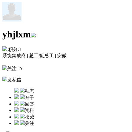
yhjlxm
积分:
1
系统集成商 |
总工/副总工 |
安徽
关注TA
发私信
动态
帖子
回答
资料
收藏
关注